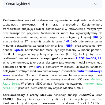
Cena: (wybierz)
Kardiomonitor
stanowi podstawowe wyposażenie większości oddziałów
szpitalnych, prywatnych klinik oraz przychodni. Kardiomonitory
transportowe znajdują również zastosowanie w ratownictwie medycznym
oraz transporcie pacjenta. Kardiomonitor może być wykorzystywany do
pomiaru czynności serca, w tym zapisu oraz diagnozy krzywej
EKG
(z
analizą docinka ST i arytmii), ustalenia tętna /
HR
(ilość uderzeń serca na
minutę), sprawdzenia wartości ciśnienia krwi (
NIBP
) oraz wysycenia krwi
tlenem (
SpO2
). Kardiomonitor może być wyposażony w moduł pomiaru
dwutlenku węgla w wydychanym powietrzu (EtCO2), funkcję tą może
realizować również niezależny
kapnograf
z pomiarami
EtCO2, InsCO2, RR
.
W kardiomonitorze, jako opcja, dostępny jest również moduł inwazyjnego
pomiaru ciśnienia krwi (
IBP
), z pomiarem w jednym lub dwóch kanałach.
Kolejnym z istotnych modułów pomiarowych jest analiza
rzutu minutowego
serca
(Cardiac Output). Pomiar parametrów hemodynamicznych jest
realizowany zarówno przez kardiomonitory z modułami CO oraz
Monitory
Rzutu Serca
. W ofercie MDC znajdą Państwo nieinwazyjny
monitor rzutu
serca ICON
produkcji niemieckiej f-my Osypka Medical GmbH.
Kardiomonitory z oferty MedCon
posiadają funkcje
ALARMÓW
oraz
PAMIĘCI
(trendy tabelaryczne i graficzne) mierzonych parametrów.
Kardiomonitory dostępne z ekranami o przekątnej 7 cali / 17.78cm