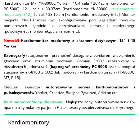
[kardiomonitor M7, YK-8000C Yonker], 10.4 cala / 26.42cm [kardiomonitor
PC-5000], 12.1 cala / 30.37cm [kardiomonitor YK-8000C,
kardiomonitor
modułowy IE12
], 15 cali / 38.10 cm [kardiomonitor modułowy E-15]. Monitor
pacjenta YK-810 może być skonfigurowany pod względem modułów
pomiarowych zgodnie z oczekiwaniami personelu medycznego
(pulsoksymetr, monitor ekg, ciśnieniomierz).
Nowość!
Kardiomonitor modułowy z ekranem dotykowym 15" E-15
Yonker
.
Kapnografy
(stacjonarne i przenośne) dostępne z pomiarem w strumieniu
głównym oraz strumieniu bocznym. Pomiar EtCO2 realizowany w
niezależnych jednostkach (
kapnograf przenośny PC-900B
oraz kapnograf
stacjonarny YK-810B z CO2) lub modułach w kardiomonitorach (YK-8000C,
M7, E-15).
MedCon świadczy
autoryzowany serwis kardiomonitorów i
pulsoksymetrów
Yonker, Creative, Biolight, Pyramed, Adecon etc.
Kardiomonitor Sklep Warszawa
- Najlepsze ceny, autoryzowany serwis w
oparciu o symulatory pacjenta Fluke i testery bezpieczeństwa elektrycznego.
Kardiomonitory